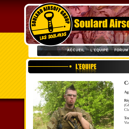
ACCUEIL
L'EQUIPE
FORUM
C
Ag
Rép
(G
Cl
Te
Vie