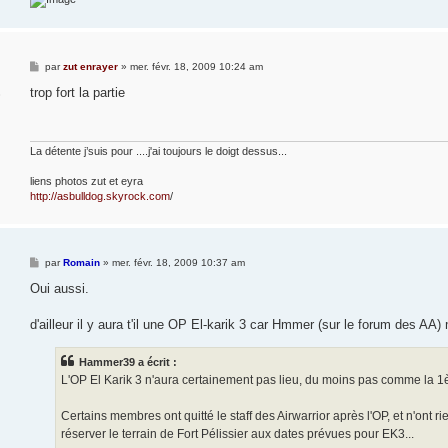
M
par
zut enrayer
»
mer. févr. 18, 2009 10:24 am
e
s
trop fort la partie
8
s
a
g
e
La détente j’suis pour ....j'ai toujours le doigt dessus...
liens photos zut et eyra
http://asbulldog.skyrock.com
/
M
par
Romain
»
mer. févr. 18, 2009 10:37 am
e
s
Oui aussi.
s
a
g
d'ailleur il y aura t'il une OP El-karik 3 car Hmmer (sur le forum des AA) 
e
Hammer39 a écrit :
L'OP El Karik 3 n'aura certainement pas lieu, du moins pas comme la 1è
Certains membres ont quitté le staff des Airwarrior après l'OP, et n'ont 
réserver le terrain de Fort Pélissier aux dates prévues pour EK3...