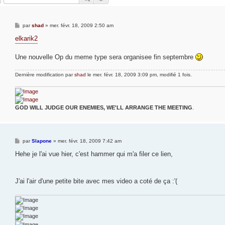
M
par
shad
»
mer. févr. 18, 2009 2:50 am
e
s
elkarik2
s
a
g
Une nouvelle Op du meme type sera organisee fin septembre
e
Dernière modification par
shad
le mer. févr. 18, 2009 3:09 pm, modifié 1 fois.
GOD WILL JUDGE OUR ENEMIES, WE'LL ARRANGE THE MEETING
.
M
par
Slapone
»
mer. févr. 18, 2009 7:42 am
e
s
Hehe je l'ai vue hier, c'est hammer qui m'a filer ce lien,
s
a
g
e
J'ai l'air d'une petite bite avec mes video a coté de ça :'(