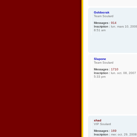
Goldocrak
Team Soulard
Messages :
914
Inscription :
lun. mars 10, 200
8:51 am
Slapone
Team Soulard
Messages :
1710
Inscription :
lun. oct. 08, 2007
5:33 pm
shad
VIP Soulard
Messages :
169
Inscription :
mer. oct. 29, 2008