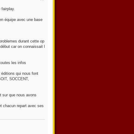
fairplay.
it en équipe avec une base
problemes durant cette op
u début car on connaissait l
outes les infos
ditions qui nous font
, SOIT, SOCCENT,
est sur que nous avons
et chacun repart avec ses