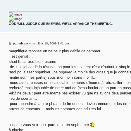
a
g
e
GOD WILL JUDGE OUR ENEMIES, WE'LL ARRANGE THE MEETING
.
M
par
mixam
»
mer. févr. 18, 2009 8:41 pm
e
s
magnifique reponse on ne peut plus debile de hammer
s
il est genial ...
a
g
shad tu as tres bien résumé
e
-de + si j'ai gardé la réservation pour les soccent c'est d'autant + simpl
:moi po laisser organiser une op(avec la moitié des orgas que je connais
moitie sommes partis) sous mon nom sans moi!!!...
-nous avons passés un incalculable nombres d'heures à retravailler mem
rechercé mais injouable de notre ami ad (beau boulot de sa part en pass
-ek3 ne devait peut etre meme pas exister vu que ns avions deja pense
lieu de scenar ...
-pour repondre à la ptte phrase de fin si nous devios ennumerer les err
stress de chacuns ... mais ns sommes des adultes lol
j'espere vous voir nbrx parmis ns en septembre
à pluche