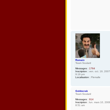
Romain
Team Soulard
Messages :
1764
Inscription :
ven. oct. 19, 2007
9:19 pm
Localisation :
Flemalle
Goldocrak
Team Soulard
Messages :
914
Inscription :
lun. mars 10, 200
8:51 am