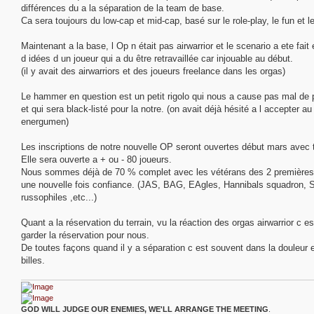
s
différences du a la séparation de la team de base.
a
g
Ca sera toujours du low-cap et mid-cap, basé sur le role-play, le fun et le 
e
Maintenant a la base, l Op n était pas airwarrior et le scenario a ete fa
d idées d un joueur qui a du être retravaillée car injouable au début.
(il y avait des airwarriors et des joueurs freelance dans les orgas)
Le hammer en question est un petit rigolo qui nous a cause pas mal de 
et qui sera black-listé pour la notre. (on avait déjà hésité a l accepter a
energumen)
Les inscriptions de notre nouvelle OP seront ouvertes début mars avec t
Elle sera ouverte a + ou - 80 joueurs.
Nous sommes déjà de 70 % complet avec les vétérans des 2 premières é
une nouvelle fois confiance. (JAS, BAG, EAgles, Hannibals squadron
russophiles ,etc...)
Quant a la réservation du terrain, vu la réaction des orgas airwarrior c 
garder la réservation pour nous.
De toutes façons quand il y a séparation c est souvent dans la douleur 
billes.
GOD WILL JUDGE OUR ENEMIES, WE'LL ARRANGE THE MEETING
.