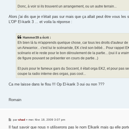
Donc, à voir si ils trouvent un arrangement, ou un autre terrain...
Alors j'ai dis que je n'était pas sur mais que ça allait peut être vous les 
L'OP El-karik 3 ... et voila la réponse :
Hammer39 a écrit :
Eh bien là tu m'apprends quelque chose, car tous les droits d'auteur de
un Airwarrior... c'est lui le scénariste, EK c'est son bébé... Pour rappel
scénario et le reste pour le bon déroulement de la partie... (oui il a vra
de figure pouvant se présenter en cours de partie...)
Et puis pour le fameux gars du Soccent, il était orga EK2, et pour pas se f
coupe la radio interne des orgas, pas cool...
Ca me laisse dans le flou !!! Op El-karik 3 oui ou non ???
Romain
M
par
shad
»
mer. févr. 18, 2009 3:07 pm
e
s
Il faut savoir que nous n utiliserons pas le nom Elkarik mais qu elle po