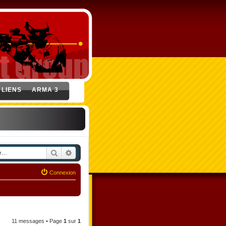
LIENS
ARMA 3
Rechercher
Recherche avancée
Connexion
11 messages • Page
1
sur
1