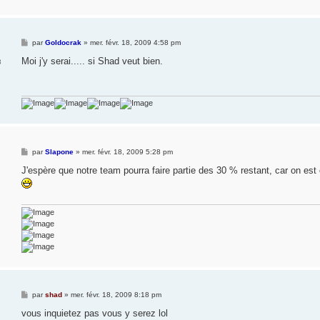
M
par
Goldocrak
»
mer. févr. 18, 2009 4:58 pm
e
s
Moi j'y serai..... si Shad veut bien.
8
s
a
g
e
M
par
Slapone
»
mer. févr. 18, 2009 5:28 pm
e
s
J'espère que notre team pourra faire partie des 30 % restant, car on est c
s
a
g
e
M
par
shad
»
mer. févr. 18, 2009 8:18 pm
e
s
vous inquietez pas vous y serez lol
s