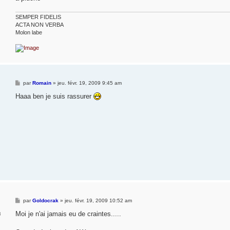
SEMPER FIDELIS
ACTA NON VERBA
Molon labe
M
par
Romain
»
jeu. févr. 19, 2009 9:45 am
e
s
Haaa ben je suis rassurer
s
a
g
e
M
par
Goldocrak
»
jeu. févr. 19, 2009 10:52 am
e
s
Moi je n'ai jamais eu de craintes.....
8
s
a