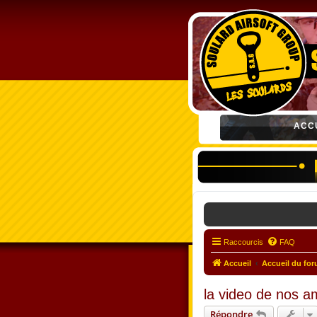
ACC
Raccourcis
FAQ
Accueil
Accueil du fo
la video de nos am
Répondre