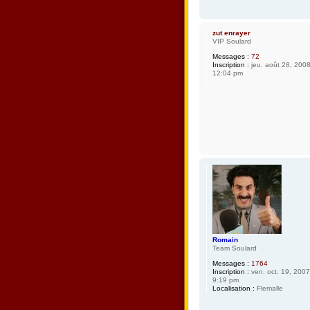
zut enrayer
VIP Soulard
Messages :
72
Inscription :
jeu. août 28, 200
12:04 pm
Romain
Team Soulard
Messages :
1764
Inscription :
ven. oct. 19, 2007
9:19 pm
Localisation :
Flemalle