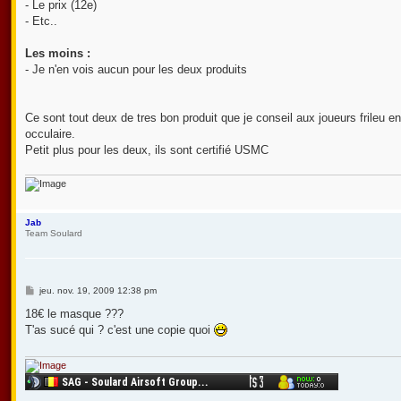
- Le prix (12e)
- Etc..
Les moins :
- Je n'en vois aucun pour les deux produits
Ce sont tout deux de tres bon produit que je conseil aux joueurs frileu e
occulaire.
Petit plus pour les deux, ils sont certifié USMC
Jab
Team Soulard
M
jeu. nov. 19, 2009 12:38 pm
e
s
18€ le masque ???
s
T'as sucé qui ? c'est une copie quoi
a
g
e