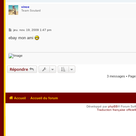
vince
Team Soulard
M
jeu. nov. 19, 2009 1:47 pm
e
s
ebay mon ami
s
a
g
e
Répondre
3 messages • Pag
Accueil
Accueil du forum
Développé par
phpBB
® Forum Sof
Traduction française officiel