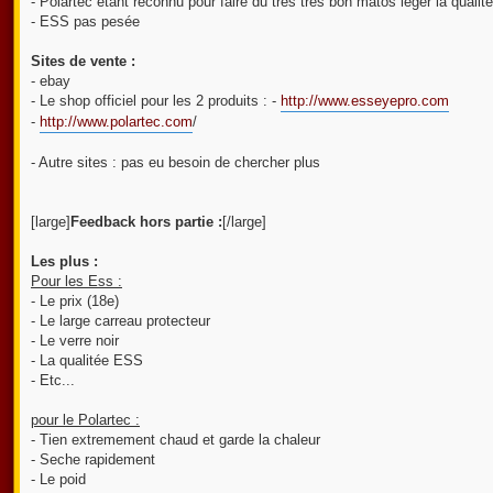
- Polartec etant reconnu pour faire du tres tres bon matos leger la qu
- ESS pas pesée
Sites de vente :
- ebay
- Le shop officiel pour les 2 produits : -
http://www.esseyepro.com
-
http://www.polartec.com
/
- Autre sites : pas eu besoin de chercher plus
[large]
Feedback hors partie :
[/large]
Les plus :
Pour les Ess :
- Le prix (18e)
- Le large carreau protecteur
- Le verre noir
- La qualitée ESS
- Etc...
pour le Polartec :
- Tien extremement chaud et garde la chaleur
- Seche rapidement
- Le poid