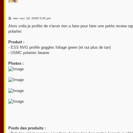
M
mer. nov. 18, 2009 5:05 pm
e
s
Alors voila je profite de n'avoir rien a faire pour faire une petite revie
s
polartec
a
g
e
Produit :
- ESS NVG profile goggles foliage green (et oui plus de tan)
- USMC polartec beanie
Photos :
Poids des produits :