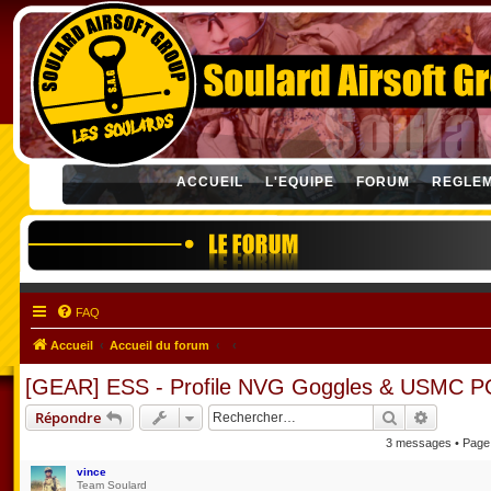
ACCUEIL
L'EQUIPE
FORUM
REGLE
FAQ
Accueil
Accueil du forum
[GEAR] ESS - Profile NVG Goggles & USMC
Rechercher
Recherch
Répondre
3 messages • Pag
vince
Team Soulard