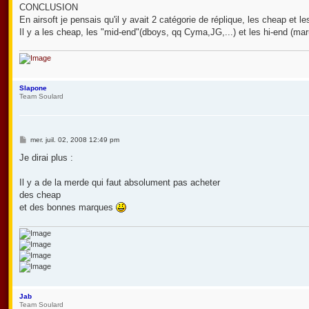
CONCLUSION
En airsoft je pensais qu'il y avait 2 catégorie de réplique, les cheap et l
Il y a les cheap, les "mid-end"(dboys, qq Cyma,JG,...) et les hi-end (maru
Slapone
Team Soulard
M
mer. juil. 02, 2008 12:49 pm
e
s
Je dirai plus :
s
a
g
Il y a de la merde qui faut absolument pas acheter
e
des cheap
et des bonnes marques
Jab
Team Soulard