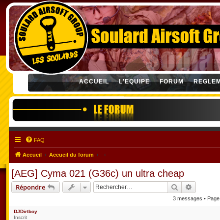
ACCUEIL
L'EQUIPE
FORUM
REGLE
FAQ
Accueil
Accueil du forum
[AEG] Cyma 021 (G36c) un ultra cheap
Rechercher
Recherch
Répondre
3 messages • Pag
DJDirtboy
Inscrit