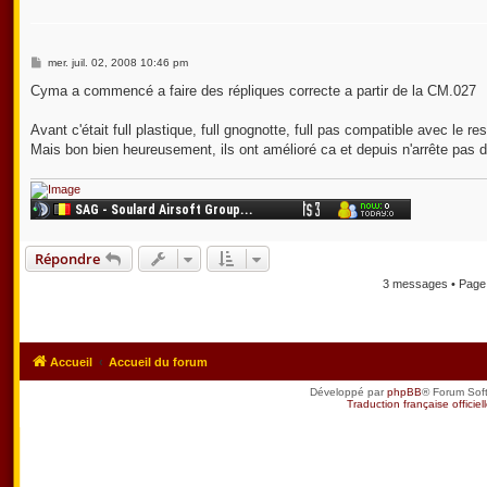
M
mer. juil. 02, 2008 10:46 pm
e
s
Cyma a commencé a faire des répliques correcte a partir de la CM.027
s
a
g
Avant c'était full plastique, full gnognotte, full pas compatible avec le res
e
Mais bon bien heureusement, ils ont amélioré ca et depuis n'arrête pas d'
Répondre
3 messages • Pag
Accueil
Accueil du forum
Développé par
phpBB
® Forum Sof
Traduction française officiel