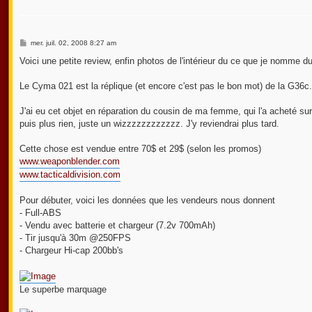
M
mer. juil. 02, 2008 8:27 am
e
s
Voici une petite review, enfin photos de l'intérieur du ce que je nomme d
s
a
g
Le Cyma 021 est la réplique (et encore c'est pas le bon mot) de la G36c.
e
J'ai eu cet objet en réparation du cousin de ma femme, qui l'a acheté sur 
puis plus rien, juste un wizzzzzzzzzzzz. J'y reviendrai plus tard.
Cette chose est vendue entre 70$ et 29$ (selon les promos)
www.weaponblender.com
www.tacticaldivision.com
Pour débuter, voici les données que les vendeurs nous donnent
- Full-ABS
- Vendu avec batterie et chargeur (7.2v 700mAh)
- Tir jusqu'à 30m @250FPS
- Chargeur Hi-cap 200bb's
Le superbe marquage