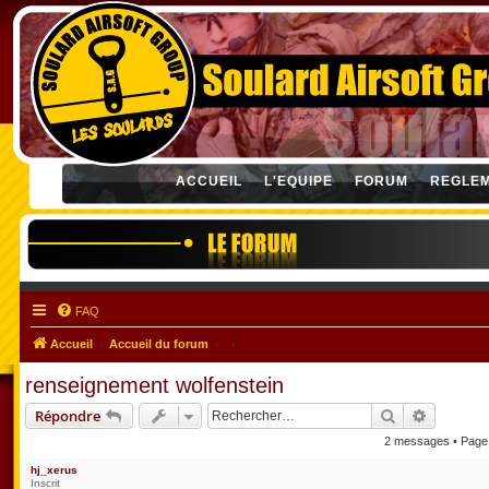
ACCUEIL
L'EQUIPE
FORUM
REGLE
FAQ
Accueil
Accueil du forum
renseignement wolfenstein
Rechercher
Recherch
Répondre
2 messages • Pag
hj_xerus
Inscrit