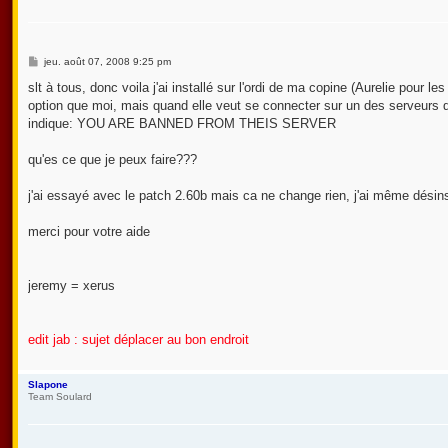
M
jeu. août 07, 2008 9:25 pm
e
s
slt à tous, donc voila j'ai installé sur l'ordi de ma copine (Aurelie pour l
s
option que moi, mais quand elle veut se connecter sur un des serveurs qu
a
g
indique: YOU ARE BANNED FROM THEIS SERVER
e
qu'es ce que je peux faire???
j'ai essayé avec le patch 2.60b mais ca ne change rien, j'ai même désinst
merci pour votre aide
jeremy = xerus
edit jab : sujet déplacer au bon endroit
Slapone
Team Soulard