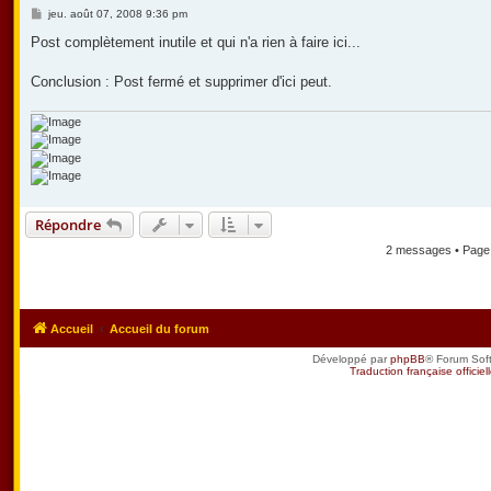
M
jeu. août 07, 2008 9:36 pm
e
s
Post complètement inutile et qui n'a rien à faire ici...
s
a
g
Conclusion : Post fermé et supprimer d'ici peut.
e
Répondre
2 messages • Pag
Accueil
Accueil du forum
Développé par
phpBB
® Forum Sof
Traduction française officiel