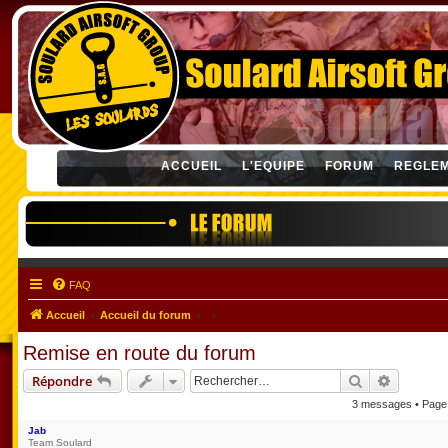
ACCUEIL
L'EQUIPE
FORUM
REGLE
FAQ
Accueil
Accueil du forum
Remise en route du forum
Rechercher
Recherch
Répondre
3 messages • Pag
Jab
Team Soulard