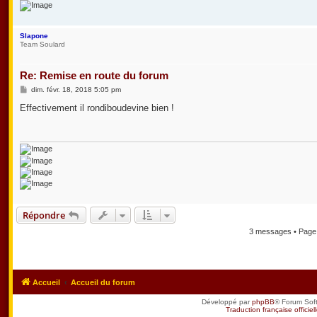
Slapone
Team Soulard
Re: Remise en route du forum
M
dim. févr. 18, 2018 5:05 pm
e
s
Effectivement il rondiboudevine bien !
s
a
g
e
Répondre
3 messages • Pag
Accueil
Accueil du forum
Développé par
phpBB
® Forum Sof
Traduction française officiel