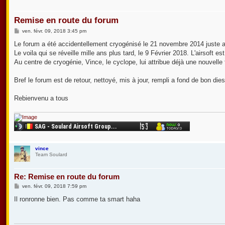
Remise en route du forum
M
ven. févr. 09, 2018 3:45 pm
e
s
Le forum a été accidentellement cryogénisé le 21 novembre 2014 juste a
s
Le voila qui se réveille mille ans plus tard, le 9 Février 2018. L'airsoft 
a
g
Au centre de cryogénie, Vince, le cyclope, lui attribue déjà une nouvelle 
e
Bref le forum est de retour, nettoyé, mis à jour, rempli a fond de bon dies
Rebienvenu a tous
vince
Team Soulard
Re: Remise en route du forum
M
ven. févr. 09, 2018 7:59 pm
e
s
Il ronronne bien. Pas comme ta smart haha
s
a
g
e