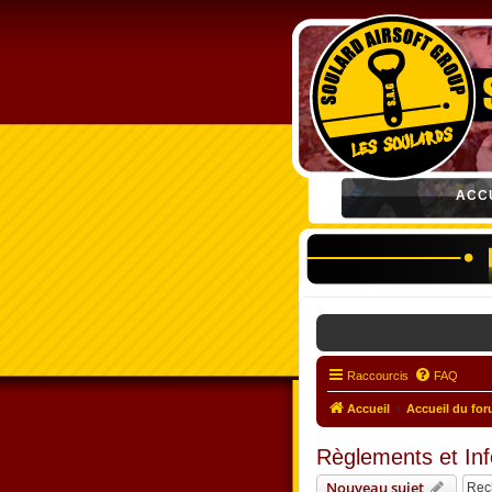
ACC
Raccourcis
FAQ
Accueil
Accueil du fo
Règlements et In
Nouveau sujet