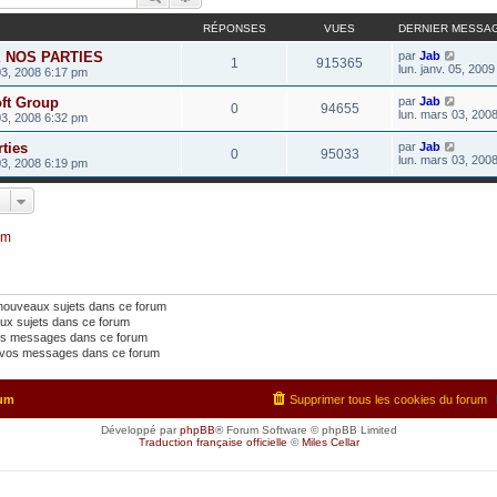
RÉPONSES
VUES
DERNIER MESSA
 NOS PARTIES
par
Jab
1
915365
lun. janv. 05, 200
03, 2008 6:17 pm
oft Group
par
Jab
0
94655
lun. mars 03, 200
03, 2008 6:32 pm
rties
par
Jab
0
95033
lun. mars 03, 200
03, 2008 6:19 pm
um
 nouveaux sujets dans ce forum
ux sujets dans ce forum
os messages dans ce forum
vos messages dans ce forum
rum
Supprimer tous les cookies du forum
Développé par
phpBB
® Forum Software © phpBB Limited
Traduction française officielle
©
Miles Cellar