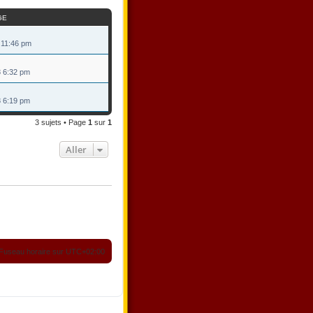
GE
9 11:46 pm
8 6:32 pm
8 6:19 pm
3 sujets • Page
1
sur
1
Aller
Fuseau horaire sur
UTC+02:00