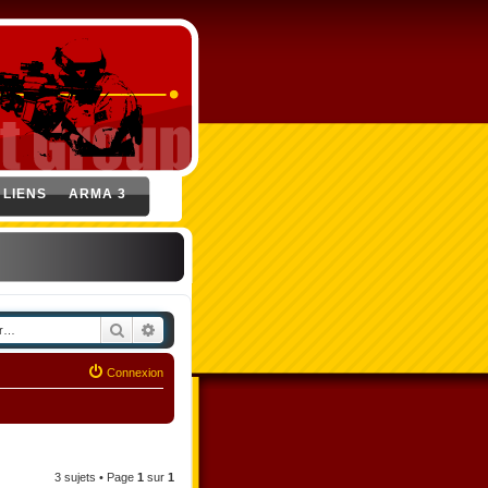
LIENS
ARMA 3
Rechercher
Recherche avancée
Connexion
3 sujets • Page
1
sur
1