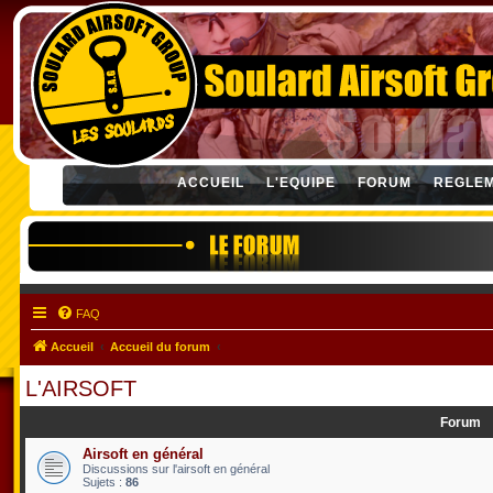
ACCUEIL
L'EQUIPE
FORUM
REGLE
FAQ
Accueil
Accueil du forum
L'AIRSOFT
Forum
Airsoft en général
Discussions sur l'airsoft en général
Sujets :
86