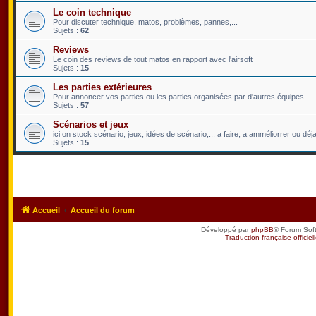
Le coin technique
Pour discuter technique, matos, problèmes, pannes,...
Sujets :
62
Reviews
Le coin des reviews de tout matos en rapport avec l'airsoft
Sujets :
15
Les parties extérieures
Pour annoncer vos parties ou les parties organisées par d'autres équipes
Sujets :
57
Scénarios et jeux
ici on stock scénario, jeux, idées de scénario,... a faire, a amméliorrer ou déja 
Sujets :
15
Accueil
Accueil du forum
Développé par
phpBB
® Forum Sof
Traduction française officiel