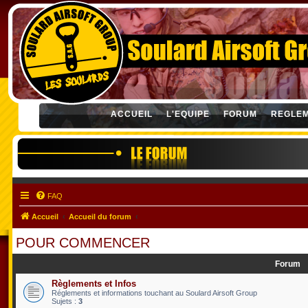
ACCUEIL
L'EQUIPE
FORUM
REGLE
FAQ
Accueil
Accueil du forum
POUR COMMENCER
Forum
Règlements et Infos
Réglements et informations touchant au Soulard Airsoft Group
Sujets :
3