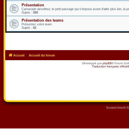
Présentation
Camarade airsofteur, le petit passage qui s'impose avant d'aller plus loin, la p
Sujets :
350
Présentation des teams
Présentez votre team
Sujets :
42
Accueil
Accueil du forum
Développé par
phpBB
® Forum Sof
Traduction française officiel
Soulard Airsoft 