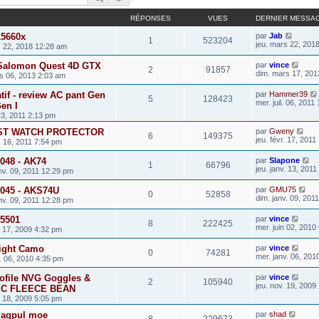
RÉPONSES
VUES
DERNIER MESSA
15660x
par
Jab
1
523204
jeu. mars 22, 201
s 22, 2018 12:28 am
Salomon Quest 4D GTX
par
vince
2
91857
dim. mars 17, 201
s 06, 2013 2:03 am
if - review AC pant Gen
par
Hammer39
5
128423
mer. juil. 06, 2011
Gen I
 23, 2011 2:13 pm
IST WATCH PROTECTOR
par
Gweny
6
149375
jeu. févr. 17, 201
. 16, 2011 7:54 pm
048 - AK74
par
Slapone
1
66796
jeu. janv. 13, 201
nv. 09, 2011 12:29 pm
045 - AKS74U
par
GMU75
0
52858
dim. janv. 09, 201
nv. 09, 2011 12:28 pm
5501
par
vince
8
222425
mer. juin 02, 2010
. 17, 2009 4:32 pm
Night Camo
par
vince
0
74281
mer. janv. 06, 201
. 06, 2010 4:35 pm
ofile NVG Goggles &
par
vince
2
105940
jeu. nov. 19, 2009
C FLEECE BEAN
. 18, 2009 5:05 pm
magpul moe
par
shad