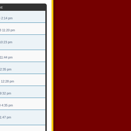
GE
8 2:14 pm
3 11:20 pm
 10:23 pm
1 11:44 pm
1 2:35 pm
1 12:28 pm
 9:32 pm
0 4:35 pm
 1:47 pm