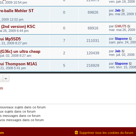
8
229673
ven. juin 19, 2009
 16, 2009 10:54 pm
re-balle Mehler ST
par
Jab
0
69826
jeu. mai 28, 2009
8, 2009 12:02 pm
(2nd version) KSC
par
GMU75
0
68916
mar. mai 26, 2009
ai 26, 2009 6:44 pm
rui Mp5SD5
par
Slapone
7
211031
sam. janv. 24, 20
. 21, 2009 8:27 pm
(G36c) un ultra cheap
par
Jab
2
120439
mer. juil. 02, 200
juil. 02, 2008 8:27 am
rui Thompson M1A1
par
Slapone
5
216929
ven. févr. 15, 200
. 21, 2008 5:41 pm
um
 nouveaux sujets dans ce forum
ux sujets dans ce forum
os messages dans ce forum
vos messages dans ce forum
rum
Supprimer tous les cookies du forum