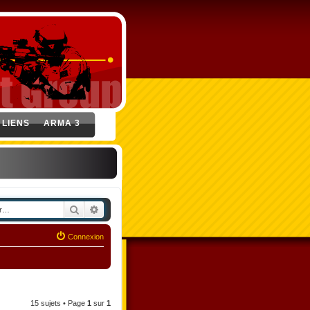
LIENS
ARMA 3
Rechercher
Recherche avancée
Connexion
15 sujets • Page
1
sur
1