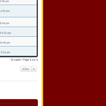
 1:56 pm
 12:02 pm
 6:44 pm
09 6:22 pm
8 10:46 pm
8 5:51 pm
15 sujets • Page
1
sur
1
Aller
Fuseau horaire sur
UTC+02:00