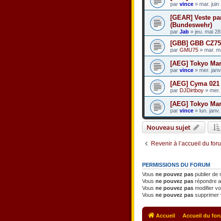
par
vince
» mar. juin
[GEAR] Veste pa
(Bundeswehr)
par
Jab
» jeu. mai 2
[GBB] GBB CZ75 
par
GMU75
» mar. m
[AEG] Tokyo Ma
par
vince
» mer. janv
[AEG] Cyma 021 
par
DJDirtboy
» mer. 
[AEG] Tokyo Ma
par
vince
» lun. janv
Nouveau sujet
Revenir à l’accueil du for
PERMISSIONS DU FORUM
Vous
ne pouvez pas
publier de
Vous
ne pouvez pas
répondre a
Vous
ne pouvez pas
modifier v
Vous
ne pouvez pas
supprimer 
Accueil
Accueil du fo