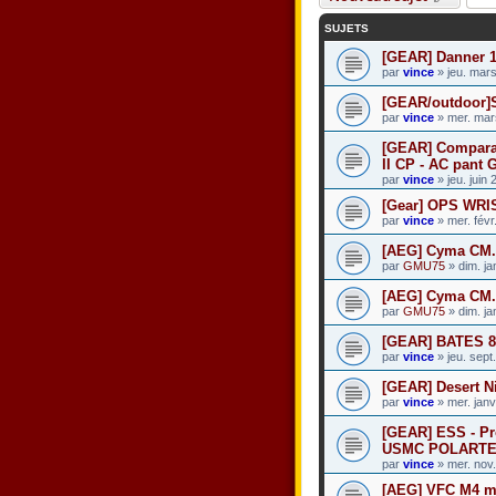
SUJETS
[GEAR] Danner 
par
vince
» jeu. mar
[GEAR/outdoor]
par
vince
» mer. mar
[GEAR] Comparat
II CP - AC pant 
par
vince
» jeu. juin
[Gear] OPS WR
par
vince
» mer. févr
[AEG] Cyma CM.
par
GMU75
» dim. ja
[AEG] Cyma CM.
par
GMU75
» dim. ja
[GEAR] BATES 8
par
vince
» jeu. sept
[GEAR] Desert 
par
vince
» mer. janv
[GEAR] ESS - Pr
USMC POLARTE
par
vince
» mer. nov
[AEG] VFC M4 