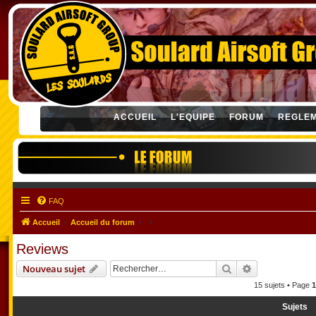
ACCUEIL
L'EQUIPE
FORUM
REGLE
FAQ
Accueil
Accueil du forum
Reviews
Rechercher
Recherche ava
Nouveau sujet
15 sujets • Page
1
Sujets