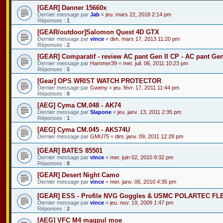
[GEAR] Danner 15660x
Dernier message par
Jab
«
jeu. mars 22, 2018 2:14 pm
Réponses :
1
[GEAR/outdoor]Salomon Quest 4D GTX
Dernier message par
vince
«
dim. mars 17, 2013 11:20 pm
Réponses :
2
[GEAR] Comparatif - review AC pant Gen II CP - AC pant Gen
Dernier message par
Hammer39
«
mer. juil. 06, 2011 10:23 pm
Réponses :
5
[Gear] OPS WRIST WATCH PROTECTOR
Dernier message par
Gweny
«
jeu. févr. 17, 2011 11:44 pm
Réponses :
6
[AEG] Cyma CM.048 - AK74
Dernier message par
Slapone
«
jeu. janv. 13, 2011 2:35 pm
Réponses :
1
[AEG] Cyma CM.045 - AKS74U
Dernier message par
GMU75
«
dim. janv. 09, 2011 12:28 pm
[GEAR] BATES 85501
Dernier message par
vince
«
mer. juin 02, 2010 9:32 pm
Réponses :
8
[GEAR] Desert Night Camo
Dernier message par
vince
«
mer. janv. 06, 2010 4:35 pm
[GEAR] ESS - Profile NVG Goggles & USMC POLARTEC F
Dernier message par
vince
«
jeu. nov. 19, 2009 1:47 pm
Réponses :
2
[AEG] VFC M4 magpul moe