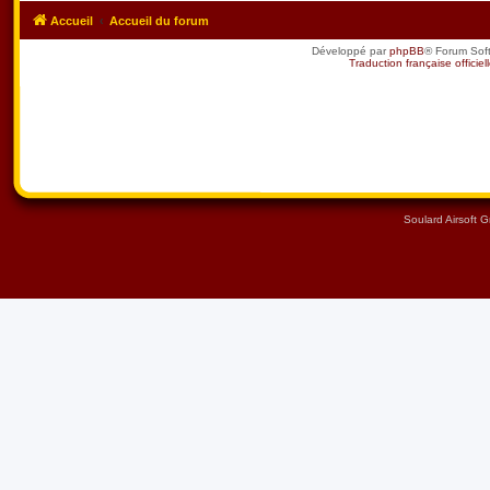
Accueil
Accueil du forum
Développé par
phpBB
® Forum Sof
Traduction française officiel
Soulard Airsoft 