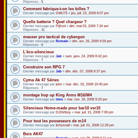
Réponses :
5
Comment fabrique-t-on les billes ?
Dernier message par
GMU75
«
jeu. juil. 23, 2009 8:07 pm
Quelle batterie ? Quel chargeur ?
Dernier message par
P@vel
«
dim. mai 03, 2009 7:34 am
Réponses :
11
mauser pro tactical de cybergun
Dernier message par
Romain
«
dim. avr. 26, 2009 9:59 pm
Réponses :
6
L'éco-silencieux
Dernier message par
Jab
«
sam. janv. 24, 2009 8:42 pm
Réponses :
7
Construire son RPG 7
Dernier message par
Jab
«
dim. déc. 07, 2008 8:37 pm
Cyma Ak 47 Séries
Dernier message par
john
«
mar. déc. 02, 2008 10:40 pm
Réponses :
7
montage hop up King Arms M16/M4
Dernier message par
timo
«
mar. nov. 18, 2008 9:20 pm
Silencieux Home-made pour bar10 vsr10
Dernier message par
DJDirtboy
«
mar. juil. 15, 2008 7:09 pm
Pour tout les posseseurs de m14
Dernier message par
itchysnail
«
mar. juil. 01, 2008 12:28 pm
Bois AK47
Dernier message par
Romain
«
sam. juin 28, 2008 6:11 pm