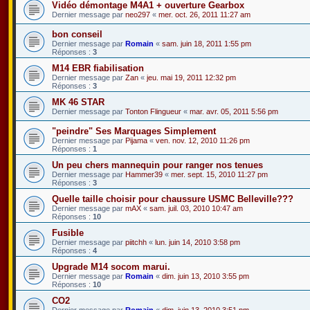
Vidéo démontage M4A1 + ouverture Gearbox
Dernier message par
neo297
«
mer. oct. 26, 2011 11:27 am
bon conseil
Dernier message par
Romain
«
sam. juin 18, 2011 1:55 pm
Réponses :
3
M14 EBR fiabilisation
Dernier message par
Zan
«
jeu. mai 19, 2011 12:32 pm
Réponses :
3
MK 46 STAR
Dernier message par
Tonton Flingueur
«
mar. avr. 05, 2011 5:56 pm
"peindre" Ses Marquages Simplement
Dernier message par
Pijama
«
ven. nov. 12, 2010 11:26 pm
Réponses :
1
Un peu chers mannequin pour ranger nos tenues
Dernier message par
Hammer39
«
mer. sept. 15, 2010 11:27 pm
Réponses :
3
Quelle taille choisir pour chaussure USMC Belleville???
Dernier message par
mAX
«
sam. juil. 03, 2010 10:47 am
Réponses :
10
Fusible
Dernier message par
piitchh
«
lun. juin 14, 2010 3:58 pm
Réponses :
4
Upgrade M14 socom marui.
Dernier message par
Romain
«
dim. juin 13, 2010 3:55 pm
Réponses :
10
CO2
Dernier message par
Romain
«
dim. juin 13, 2010 3:51 pm