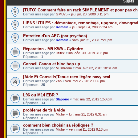
Sujets
[TUTO] Comment faire un rack SIMPLEMENT et pour pas che
Dernier message par
GMU75
«
jeu. juil. 23, 2009 8:11 pm
LIENS UTILES : démontage, remontage, upgrade, downgrade
Dernier message par
Romain
«
jeu. sept. 04, 2008 9:24 am
Entretien d'un AEG (par psychos)
Dernier message par
Romain
«
sam. juin 21, 2008 7:21 pm
Réparation - M9 KWA - Cylindre
Dernier message par
uzitek
«
lun. déc. 30, 2019 3:03 pm
Réponses :
1
Conseil Canon et bloc hop up
Dernier message par
Mushroom
«
mar. avr. 02, 2013 10:31 am
[Aide Et Conseils]Tenue reco légère navy seal
Dernier message par
Zan
«
ven. mai 25, 2012 1:06 pm
Réponses :
25
L96 ou M14 EBR ?
Dernier message par
Slapone
«
mar. mai 22, 2012 1:50 pm
Réponses :
13
probleme de tir à vide
Dernier message par
Michel
«
lun. mai 21, 2012 6:31 am
Réponses :
8
comment bien choisir sa répliques ?
Dernier message par
Michel
«
ven. mai 11, 2012 9:13 pm
Réponses :
7