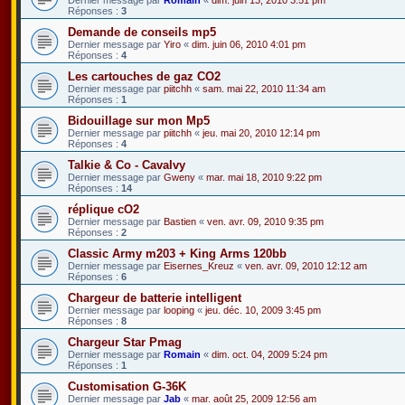
Réponses :
3
Demande de conseils mp5
Dernier message par
Yiro
«
dim. juin 06, 2010 4:01 pm
Réponses :
4
Les cartouches de gaz CO2
Dernier message par
piitchh
«
sam. mai 22, 2010 11:34 am
Réponses :
1
Bidouillage sur mon Mp5
Dernier message par
piitchh
«
jeu. mai 20, 2010 12:14 pm
Réponses :
4
Talkie & Co - Cavalvy
Dernier message par
Gweny
«
mar. mai 18, 2010 9:22 pm
Réponses :
14
réplique cO2
Dernier message par
Bastien
«
ven. avr. 09, 2010 9:35 pm
Réponses :
2
Classic Army m203 + King Arms 120bb
Dernier message par
Eisernes_Kreuz
«
ven. avr. 09, 2010 12:12 am
Réponses :
6
Chargeur de batterie intelligent
Dernier message par
looping
«
jeu. déc. 10, 2009 3:45 pm
Réponses :
8
Chargeur Star Pmag
Dernier message par
Romain
«
dim. oct. 04, 2009 5:24 pm
Réponses :
1
Customisation G-36K
Dernier message par
Jab
«
mar. août 25, 2009 12:56 am