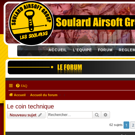
ACCUEIL
L'EQUIPE
FORUM
REGLE
FAQ
Accueil
Accueil du forum
Le coin technique
Rechercher
Recherche ava
Nouveau sujet
1
2
62 sujets