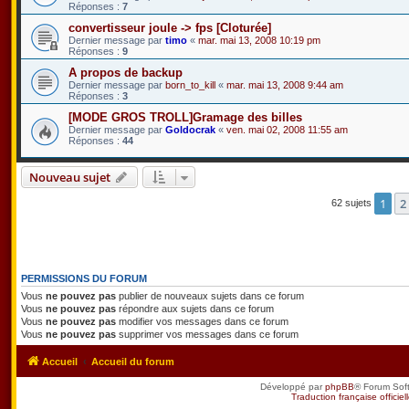
Réponses :
7
convertisseur joule -> fps [Cloturée]
Dernier message par
timo
«
mar. mai 13, 2008 10:19 pm
Réponses :
9
A propos de backup
Dernier message par
born_to_kill
«
mar. mai 13, 2008 9:44 am
Réponses :
3
[MODE GROS TROLL]Gramage des billes
Dernier message par
Goldocrak
«
ven. mai 02, 2008 11:55 am
Réponses :
44
Nouveau sujet
1
2
62 sujets
PERMISSIONS DU FORUM
Vous
ne pouvez pas
publier de nouveaux sujets dans ce forum
Vous
ne pouvez pas
répondre aux sujets dans ce forum
Vous
ne pouvez pas
modifier vos messages dans ce forum
Vous
ne pouvez pas
supprimer vos messages dans ce forum
Accueil
Accueil du forum
Développé par
phpBB
® Forum Sof
Traduction française officiel