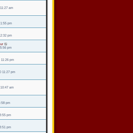
 11:27 am
1 1:55 pm
 12:32 pm
eur
 5:56 pm
0 11:26 pm
10 11:27 pm
0 10:47 am
 3:58 pm
 3:55 pm
 3:51 pm