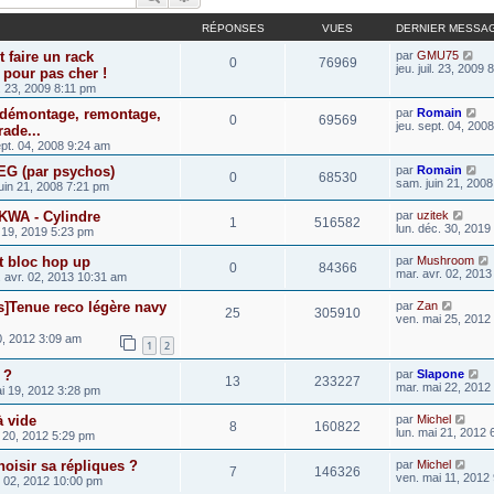
RÉPONSES
VUES
DERNIER MESSA
faire un rack
par
GMU75
0
76969
jeu. juil. 23, 2009
pour pas cher !
l. 23, 2009 8:11 pm
 démontage, remontage,
par
Romain
0
69569
jeu. sept. 04, 200
ade...
ept. 04, 2008 9:24 am
AEG (par psychos)
par
Romain
0
68530
sam. juin 21, 200
uin 21, 2008 7:21 pm
 KWA - Cylindre
par
uzitek
1
516582
lun. déc. 30, 2019
 19, 2019 5:23 pm
t bloc hop up
par
Mushroom
0
84366
mar. avr. 02, 201
 avr. 02, 2013 10:31 am
s]Tenue reco légère navy
par
Zan
25
305910
ven. mai 25, 2012
0, 2012 3:09 am
1
2
 ?
par
Slapone
13
233227
mar. mai 22, 2012
i 19, 2012 3:28 pm
à vide
par
Michel
8
160822
lun. mai 21, 2012
 20, 2012 5:29 pm
oisir sa répliques ?
par
Michel
7
146326
ven. mai 11, 2012
 02, 2012 10:00 pm