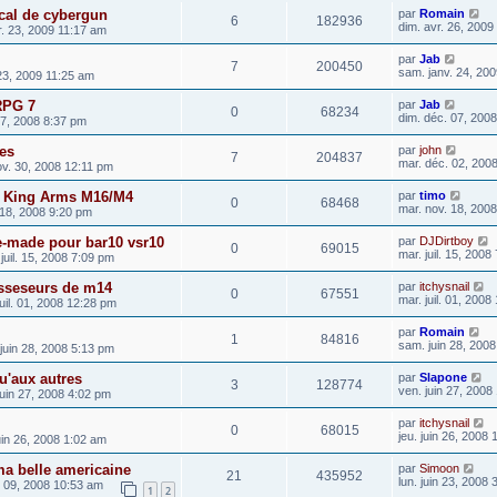
ical de cybergun
par
Romain
6
182936
dim. avr. 26, 2009
r. 23, 2009 11:17 am
par
Jab
7
200450
sam. janv. 24, 20
23, 2009 11:25 am
RPG 7
par
Jab
0
68234
dim. déc. 07, 200
07, 2008 8:37 pm
es
par
john
7
204837
mar. déc. 02, 200
ov. 30, 2008 12:11 pm
 King Arms M16/M4
par
timo
0
68468
mar. nov. 18, 200
 18, 2008 9:20 pm
-made pour bar10 vsr10
par
DJDirtboy
0
69015
mar. juil. 15, 2008
juil. 15, 2008 7:09 pm
osseseurs de m14
par
itchysnail
0
67551
mar. juil. 01, 200
uil. 01, 2008 12:28 pm
par
Romain
1
84816
sam. juin 28, 200
juin 28, 2008 5:13 pm
qu'aux autres
par
Slapone
3
128774
ven. juin 27, 2008
juin 27, 2008 4:02 pm
par
itchysnail
0
68015
jeu. juin 26, 2008
uin 26, 2008 1:02 am
a belle americaine
par
Simoon
21
435952
lun. juin 23, 2008
in 09, 2008 10:53 am
1
2