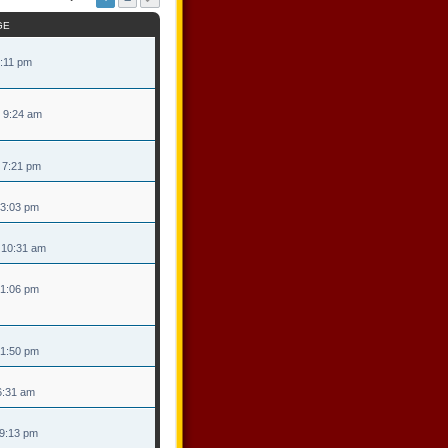
GE
 8:11 pm
8 9:24 am
8 7:21 pm
 3:03 pm
3 10:31 am
 1:06 pm
 1:50 pm
 6:31 am
 9:13 pm