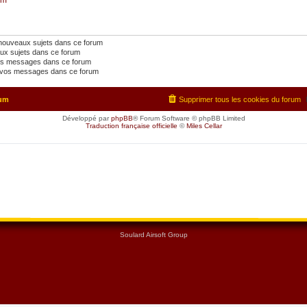
 nouveaux sujets dans ce forum
ux sujets dans ce forum
os messages dans ce forum
vos messages dans ce forum
rum
Supprimer tous les cookies du forum
Développé par
phpBB
® Forum Software © phpBB Limited
Traduction française officielle
©
Miles Cellar
Soulard Airsoft Group