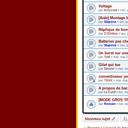
Voltage
par
itchysnail
» ven. 
[Aide] Montage 
par
Slapone
» lun. j
Réplique de bo
par
DJDirtboy
» jeu. 
Batteries pas cher
par
Slapone
» ven. j
Un burst sur une
par
ToM
» mar. mai 2
Gilet qui tue
par
Simoon
» mer. ma
convertisseur jou
par
TRAX
» mar. mai
A propos de ba
par
Le.Furtif
» lun. m
[MODE GROS TRO
par
Romain
» lun. a
Nouveau sujet
Revenir à l’accueil du for