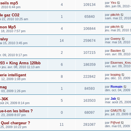
seils mp5
par
Yiro
4
109134
dim. juin 06, 2010
3, 2010 6:44 pm
de gaz CO2
par
piitchh
1
65840
sam. mai 22, 2010
i 22, 2010 10:25 am
 mon Mp5
par
piitchh
4
106844
jeu. mai 20, 2010
 18, 2010 7:57 pm
valvy
par
Gweny
14
259674
mar. mai 18, 2010
i 15, 2010 3:45 pm
par
Bastien
2
107215
ven. avr. 09, 201
r. 09, 2010 9:17 pm
203 + King Arms 120bb
par
Eisernes_Kre
6
186359
ven. avr. 09, 201
 jeu. avr. 08, 2010 11:13 am
rie intelligent
par
looping
8
222842
jeu. déc. 10, 2009
. 12, 2009 1:08 pm
Pmag
par
Romain
1
84593
dim. oct. 04, 2009
. 03, 2009 1:26 pm
G-36K
par
Jab
5
163503
mar. août 25, 200
août 24, 2009 8:14 pm
-t-on les billes ?
par
GMU75
0
68097
jeu. juil. 23, 2009
il. 23, 2009 8:07 pm
? Quel chargeur ?
par
P@vel
11
281087
dim. mai 03, 2009
 25, 2009 10:22 pm