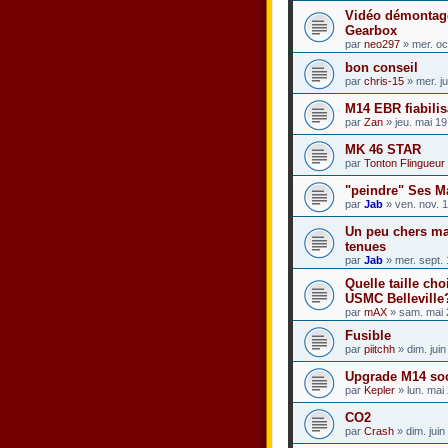
Vidéo démontag
Gearbox
par
neo297
» mer. oc
bon conseil
par
chris-15
» mer. j
M14 EBR fiabilis
par
Zan
» jeu. mai 1
MK 46 STAR
par
Tonton Flingueur
"peindre" Ses 
par
Jab
» ven. nov. 
Un peu chers ma
tenues
par
Jab
» mer. sept.
Quelle taille ch
USMC Belleville
par
mAX
» sam. mai 
Fusible
par
piitchh
» dim. jui
Upgrade M14 so
par
Kepler
» lun. mai
CO2
par
Crash
» dim. jui