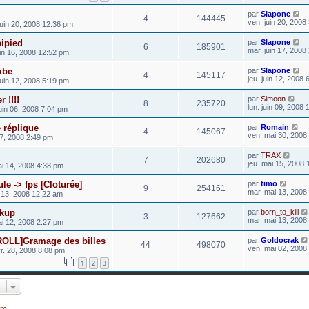
par
Slapone
4
144445
ven. juin 20, 2008
juin 20, 2008 12:36 pm
bipied
par
Slapone
6
185901
mar. juin 17, 2008
uin 16, 2008 12:52 pm
mbe
par
Slapone
4
145117
jeu. juin 12, 2008
juin 12, 2008 5:19 pm
 !!!!
par
Simoon
8
235720
lun. juin 09, 2008
uin 06, 2008 7:04 pm
 réplique
par
Romain
4
145067
ven. mai 30, 2008
7, 2008 2:49 pm
par
TRAX
7
202680
jeu. mai 15, 2008
i 14, 2008 4:38 pm
le -> fps [Cloturée]
par
timo
9
254161
mar. mai 13, 2008
 13, 2008 12:22 am
ckup
par
born_to_kill
3
127662
mar. mai 13, 2008
ai 12, 2008 2:27 pm
LL]Gramage des billes
par
Goldocrak
44
498070
ven. mai 02, 2008
vr. 28, 2008 8:08 pm
1
2
3
um