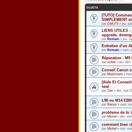
SUJETS
[TUTO] Comment 
SIMPLEMENT et 
par
GMU75
» jeu. jui
LIENS UTILES :
upgrade, downgr
par
Romain
» jeu. s
Entretien d'un 
par
Romain
» sam. j
Réparation - M9
par
uzitek
» jeu. déc.
Conseil Canon e
par
Mushroom
» mar.
[Aide Et Conseil
seal
par
Zan
» dim. mai 2
L96 ou M14 EBR
par
Ramm
» sam. ma
probleme de tir 
par
Michel
» dim. mai
comment bien ch
par
Michel
» mer. mai