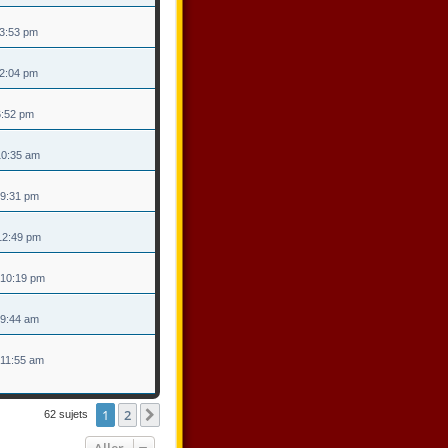
 3:53 pm
 2:04 pm
 6:52 pm
 10:35 am
 9:31 pm
 12:49 pm
 10:19 pm
 9:44 am
 11:55 am
1
2
Suivant
62 sujets
Aller