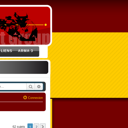
LIENS
ARMA 3
Rechercher
Recherche avancée
Connexion
1
2
Suivant
62 sujets