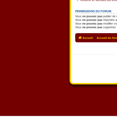
PERMISSIONS DU FORUM
Vous
ne pouvez pas
publier de
Vous
ne pouvez pas
répondre a
Vous
ne pouvez pas
modifier v
Vous
ne pouvez pas
supprimer 
Accueil
Accueil du fo