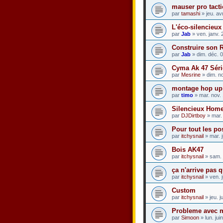
mauser pro tact
par
tamashi
» jeu. av
L'éco-silencieux
par
Jab
» ven. janv. 
Construire son 
par
Jab
» dim. déc. 
Cyma Ak 47 Séri
par
Mesrine
» dim. n
montage hop up
par
timo
» mar. nov.
Silencieux Home
par
DJDirtboy
» mar. 
Pour tout les p
par
itchysnail
» mar. j
Bois AK47
par
itchysnail
» sam. 
ça n'arrive pas 
par
itchysnail
» ven. 
Custom
par
itchysnail
» jeu. j
Probleme avec m
par
Simoon
» lun. ju