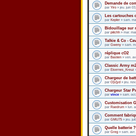
Demande de con
par
Yiro
» jeu. juin 0
Les cartouches 
par
Kepler
» sam. ma
Bidouillage sur
par
piitchh
» mar. mai
Talkie & Co - Ca
par
Gweny
» sam. ma
réplique cO2
par
Bastien
» ven. av
Classic Army m
par
Eisernes_Kreuz
»
Chargeur de batte
par
O[x]yd
» jeu. nov
Chargeur Star 
par
vince
» sam. oct
Customisation 
par
Raedrum
» lun. 
Comment fabrique
par
GMU75
» jeu. ju
Quelle batterie 
par
Greg
» sam. avr.