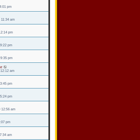
 4:01 pm
 11:34 am
 12:14 pm
 9:22 pm
0 9:35 pm
uz
0 12:12 am
 3:45 pm
 5:24 pm
9 12:56 am
 8:07 pm
 7:34 am