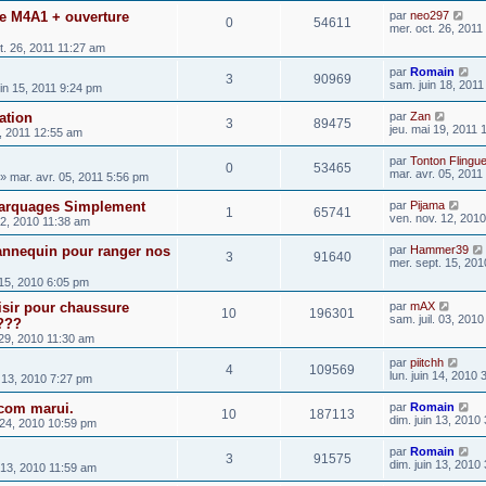
e M4A1 + ouverture
par
neo297
0
54611
mer. oct. 26, 2011
t. 26, 2011 11:27 am
par
Romain
3
90969
sam. juin 18, 201
uin 15, 2011 9:24 pm
ation
par
Zan
3
89475
jeu. mai 19, 2011
9, 2011 12:55 am
par
Tonton Flingu
0
53465
mar. avr. 05, 2011
» mar. avr. 05, 2011 5:56 pm
Marquages Simplement
par
Pijama
1
65741
ven. nov. 12, 201
12, 2010 11:38 am
nnequin pour ranger nos
par
Hammer39
3
91640
mer. sept. 15, 20
 15, 2010 6:05 pm
oisir pour chaussure
par
mAX
10
196301
sam. juil. 03, 201
???
29, 2010 11:30 am
par
piitchh
4
109569
lun. juin 14, 2010
n 13, 2010 7:27 pm
com marui.
par
Romain
10
187113
dim. juin 13, 2010
 24, 2010 10:59 pm
par
Romain
3
91575
dim. juin 13, 2010
n 13, 2010 11:59 am