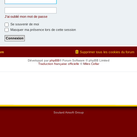
J’ai oublié mon mot de passe
Se souvenir de moi
Masquer ma présence lors de cette session
rum
Supprimer tous les cookies du forum
Développé par
phpBB
® Forum Software © phpBB Limited
Traduction française officielle
©
Miles Cellar
Soulard Airsoft Group