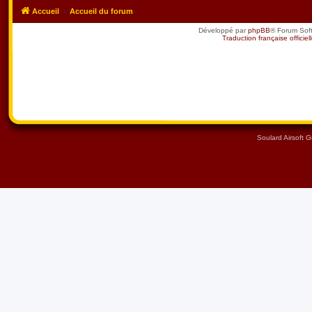
Accueil
Accueil du forum
Développé par
phpBB
® Forum Sof
Traduction française officiel
Soulard Airsoft 