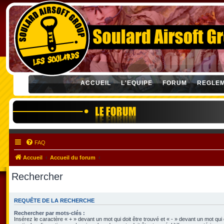
ACCUEIL
L'EQUIPE
FORUM
REGLE
FAQ
Accueil
Accueil du forum
Rechercher
REQUÊTE DE LA RECHERCHE
Rechercher par mots-clés :
Insérez le caractère « + » devant un mot qui doit être trouvé et « - » devant un mot qui