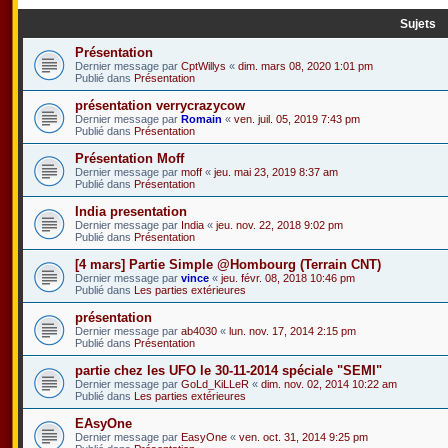
Sujets
Présentation
Dernier message par
CptWillys
«
dim. mars 08, 2020 1:01 pm
Publié dans
Présentation
présentation verrycrazycow
Dernier message par
Romain
«
ven. juil. 05, 2019 7:43 pm
Publié dans
Présentation
Présentation Moff
Dernier message par
moff
«
jeu. mai 23, 2019 8:37 am
Publié dans
Présentation
India presentation
Dernier message par
India
«
jeu. nov. 22, 2018 9:02 pm
Publié dans
Présentation
[4 mars] Partie Simple @Hombourg (Terrain CNT)
Dernier message par
vince
«
jeu. févr. 08, 2018 10:46 pm
Publié dans
Les parties extérieures
présentation
Dernier message par
ab4030
«
lun. nov. 17, 2014 2:15 pm
Publié dans
Présentation
partie chez les UFO le 30-11-2014 spéciale "SEMI"
Dernier message par
GoLd_KiLLeR
«
dim. nov. 02, 2014 10:22 am
Publié dans
Les parties extérieures
EAsyOne
Dernier message par
EasyOne
«
ven. oct. 31, 2014 9:25 pm