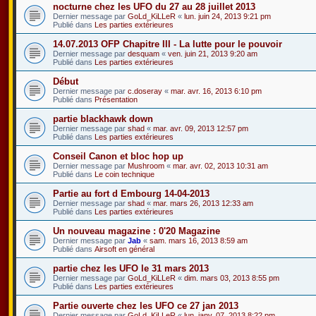
nocturne chez les UFO du 27 au 28 juillet 2013
Dernier message par
GoLd_KiLLeR
«
lun. juin 24, 2013 9:21 pm
Publié dans
Les parties extérieures
14.07.2013 OFP Chapitre III - La lutte pour le pouvoir
Dernier message par
desquam
«
ven. juin 21, 2013 9:20 am
Publié dans
Les parties extérieures
Début
Dernier message par
c.doseray
«
mar. avr. 16, 2013 6:10 pm
Publié dans
Présentation
partie blackhawk down
Dernier message par
shad
«
mar. avr. 09, 2013 12:57 pm
Publié dans
Les parties extérieures
Conseil Canon et bloc hop up
Dernier message par
Mushroom
«
mar. avr. 02, 2013 10:31 am
Publié dans
Le coin technique
Partie au fort d Embourg 14-04-2013
Dernier message par
shad
«
mar. mars 26, 2013 12:33 am
Publié dans
Les parties extérieures
Un nouveau magazine : 0'20 Magazine
Dernier message par
Jab
«
sam. mars 16, 2013 8:59 am
Publié dans
Airsoft en général
partie chez les UFO le 31 mars 2013
Dernier message par
GoLd_KiLLeR
«
dim. mars 03, 2013 8:55 pm
Publié dans
Les parties extérieures
Partie ouverte chez les UFO ce 27 jan 2013
Dernier message par
GoLd_KiLLeR
«
lun. janv. 07, 2013 8:22 pm