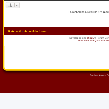
La recherche a retourné 124 résu
Accueil
Accueil du forum
Développé par
phpBB
® Forum Sof
Traduction française officiel
Soulard Airsoft 