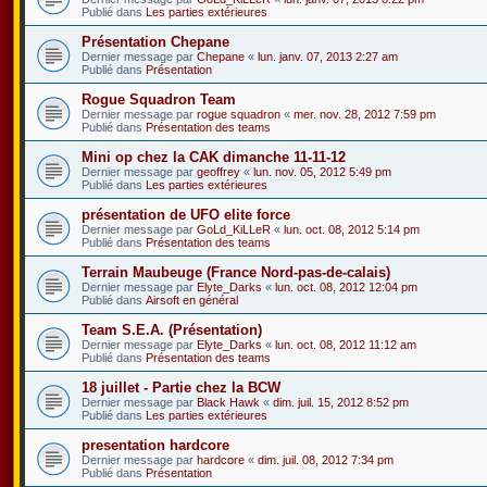
Publié dans
Les parties extérieures
Présentation Chepane
Dernier message par
Chepane
«
lun. janv. 07, 2013 2:27 am
Publié dans
Présentation
Rogue Squadron Team
Dernier message par
rogue squadron
«
mer. nov. 28, 2012 7:59 pm
Publié dans
Présentation des teams
Mini op chez la CAK dimanche 11-11-12
Dernier message par
geoffrey
«
lun. nov. 05, 2012 5:49 pm
Publié dans
Les parties extérieures
présentation de UFO elite force
Dernier message par
GoLd_KiLLeR
«
lun. oct. 08, 2012 5:14 pm
Publié dans
Présentation des teams
Terrain Maubeuge (France Nord-pas-de-calais)
Dernier message par
Elyte_Darks
«
lun. oct. 08, 2012 12:04 pm
Publié dans
Airsoft en général
Team S.E.A. (Présentation)
Dernier message par
Elyte_Darks
«
lun. oct. 08, 2012 11:12 am
Publié dans
Présentation des teams
18 juillet - Partie chez la BCW
Dernier message par
Black Hawk
«
dim. juil. 15, 2012 8:52 pm
Publié dans
Les parties extérieures
presentation hardcore
Dernier message par
hardcore
«
dim. juil. 08, 2012 7:34 pm
Publié dans
Présentation