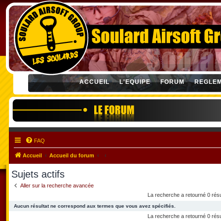
ACCUEIL
L'EQUIPE
FORUM
REGLE
FAQ
Accueil
Accueil du forum
Sujets actifs
Aller sur la recherche avancée
La recherche a retourné 0 rés
Aucun résultat ne correspond aux termes que vous avez spécifiés.
La recherche a retourné 0 rés