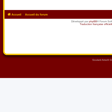
Accueil
Accueil du forum
Développé par
phpBB
® Forum Sof
Traduction française officiel
Soulard Airsoft 