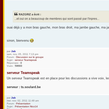
RAZGRIZ a écrit :
...et oui on a beaucoup de membres qui sont passé par l'inpres...
ouai déjà y a mon bras gauche, mon bras droit, ma jambe gauche, ma jamb
sinon, bienvenu
par
Jab
sam. nov. 05, 2011 7:13 pm
Forum :
Discussion sur le groupe
Sujet :
serveur Teamspeak
Réponses :
0
Vues :
59693
serveur Teamspeak
Un serveur Teamspeak est en place pour les discussions a vive voix, les
serveur : ts.soulard.be
par
Jab
mer. nov. 02, 2011 11:49 am
Forum :
Présentation
Sujet :
Présentation Nico14