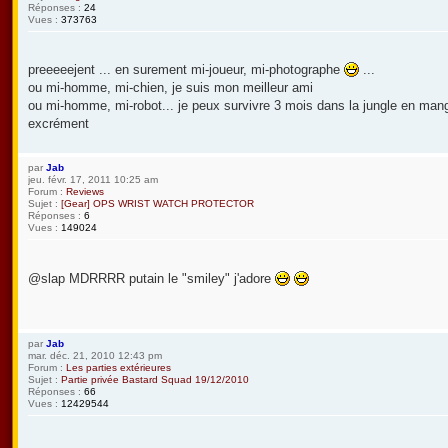
Réponses :
24
Vues :
373763
preeeeejent ... en surement mi-joueur, mi-photographe
...
ou mi-homme, mi-chien, je suis mon meilleur ami
ou mi-homme, mi-robot... je peux survivre 3 mois dans la jungle en ma
excrément
par
Jab
jeu. févr. 17, 2011 10:25 am
Forum :
Reviews
Sujet :
[Gear] OPS WRIST WATCH PROTECTOR
Réponses :
6
Vues :
149024
@slap MDRRRR putain le "smiley" j'adore
par
Jab
mar. déc. 21, 2010 12:43 pm
Forum :
Les parties extérieures
Sujet :
Partie privée Bastard Squad 19/12/2010
Réponses :
66
Vues :
12429544