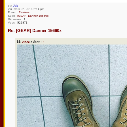
par
Jab
jeu. mars 22, 2018 2:14 pm
Forum :
Reviews
Sujet :
[GEAR] Danner 15660x
Réponses :
1
Vues :
522871
Re: [GEAR] Danner 15660x
vince
a écrit :
↑