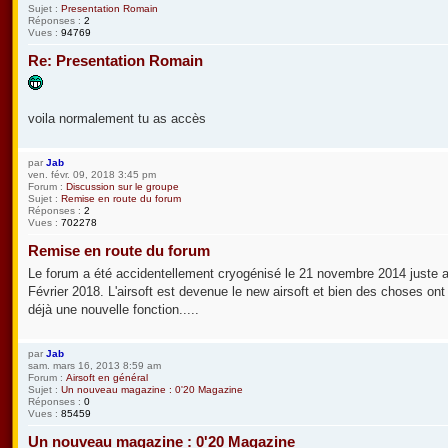
Sujet :
Presentation Romain
Réponses :
2
Vues :
94769
Re: Presentation Romain
voila normalement tu as accès
par
Jab
ven. févr. 09, 2018 3:45 pm
Forum :
Discussion sur le groupe
Sujet :
Remise en route du forum
Réponses :
2
Vues :
702278
Remise en route du forum
Le forum a été accidentellement cryogénisé le 21 novembre 2014 juste aprè
Février 2018. L'airsoft est devenue le new airsoft et bien des choses ont
déjà une nouvelle fonction.....
par
Jab
sam. mars 16, 2013 8:59 am
Forum :
Airsoft en général
Sujet :
Un nouveau magazine : 0'20 Magazine
Réponses :
0
Vues :
85459
Un nouveau magazine : 0'20 Magazine