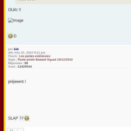
OUAI !!
:D
par
Jab
dim. nov. 21, 2010 9:11 pm
Forum :
Les parties extérieures
Sujet :
Partie privée Bastard Squad 19/12/2010
Réponses :
66
Vues :
12429544
préjeeent !
SLAP ??