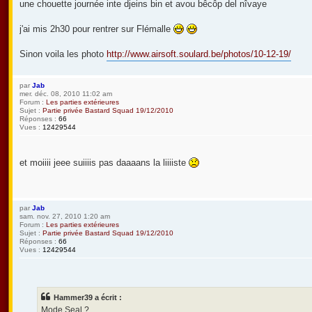
une chouette journée inte djeins bin et avou bêcôp del nîvaye
j'ai mis 2h30 pour rentrer sur Flémalle
Sinon voila les photo
http://www.airsoft.soulard.be/photos/10-12-19/
par
Jab
mer. déc. 08, 2010 11:02 am
Forum :
Les parties extérieures
Sujet :
Partie privée Bastard Squad 19/12/2010
Réponses :
66
Vues :
12429544
et moiiii jeee suiiiis pas daaaans la liiiiste
par
Jab
sam. nov. 27, 2010 1:20 am
Forum :
Les parties extérieures
Sujet :
Partie privée Bastard Squad 19/12/2010
Réponses :
66
Vues :
12429544
Hammer39 a écrit :
Mode Seal ?