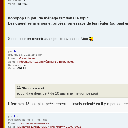
Réponses :
4
Vues :
100263
hopopop un peu de ménage fait dans le topic.
Les querelles internes et privées, on essaye de les règler (ou pas) en
Sinon pour en revenir au sujet, bienvenu ici Nico
par
Jab
jeu. juil. 14, 2011 1:41 pm
Forum :
Présentation
Sujet :
Présentation:12èm Régiment d'Elite Airsoft
Réponses :
4
Vues :
99328
Slapone a écrit :
et qui date donc de + de 10 ans si je me trompe pas)
il fête ses 18 ans plus précisément ... j'avais calculé ca il y a peu de 
par
Jab
mer. mars 16, 2011 10:07 am
Forum :
Les parties extérieures
Sujet :
BBgames-Event ASBL «The return» 27/03/2011