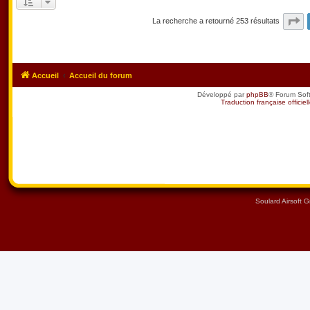
P
La recherche a retourné 253 résultats
Accueil
Accueil du forum
Développé par
phpBB
® Forum Sof
Traduction française officiel
Soulard Airsoft 