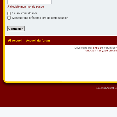
J’ai oublié mon mot de passe
Se souvenir de moi
Masquer ma présence lors de cette session
Accueil
Accueil du forum
Développé par
phpBB
® Forum Sof
Traduction française officiel
Soulard Airsoft 