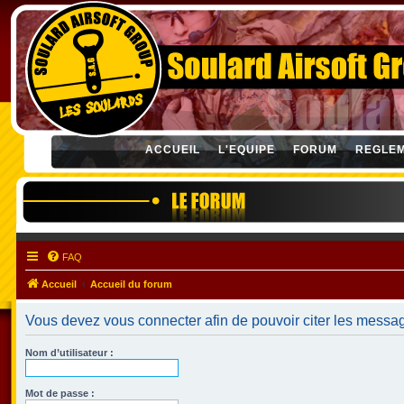
ACCUEIL
L'EQUIPE
FORUM
REGLE
FAQ
Accueil
Accueil du forum
Vous devez vous connecter afin de pouvoir citer les messa
Nom d’utilisateur :
Mot de passe :