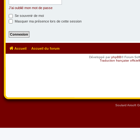
J’ai oublié mon mot de passe
Se souvenir de moi
Masquer ma présence lors de cette session
Accueil
Accueil du forum
Développé par
phpBB
® Forum Sof
Traduction française officiel
Soulard Airsoft 