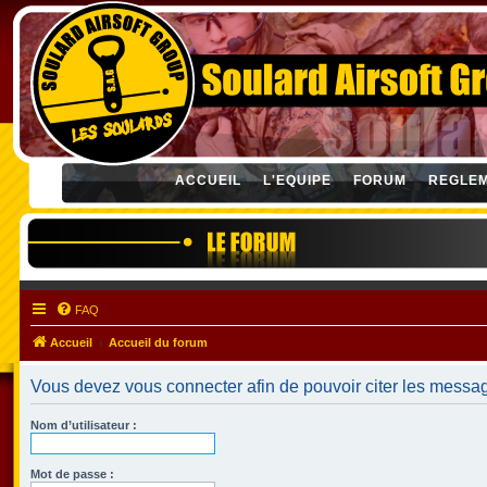
ACCUEIL
L'EQUIPE
FORUM
REGLE
FAQ
Accueil
Accueil du forum
Vous devez vous connecter afin de pouvoir citer les messa
Nom d’utilisateur :
Mot de passe :