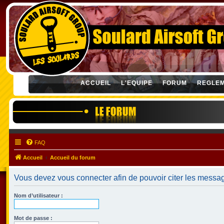
ACCUEIL
L'EQUIPE
FORUM
REGLE
FAQ
Accueil
Accueil du forum
Vous devez vous connecter afin de pouvoir citer les messa
Nom d’utilisateur :
Mot de passe :