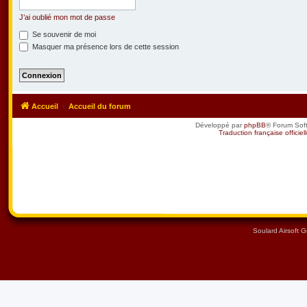
J’ai oublié mon mot de passe
Se souvenir de moi
Masquer ma présence lors de cette session
Accueil
Accueil du forum
Développé par
phpBB
® Forum Sof
Traduction française officiel
Soulard Airsoft 