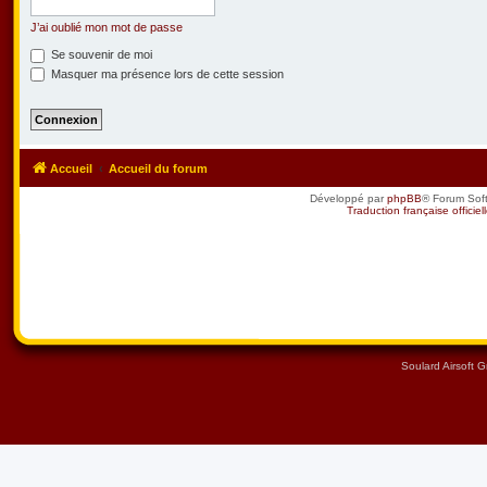
J’ai oublié mon mot de passe
Se souvenir de moi
Masquer ma présence lors de cette session
Accueil
Accueil du forum
Développé par
phpBB
® Forum Sof
Traduction française officiel
Soulard Airsoft 