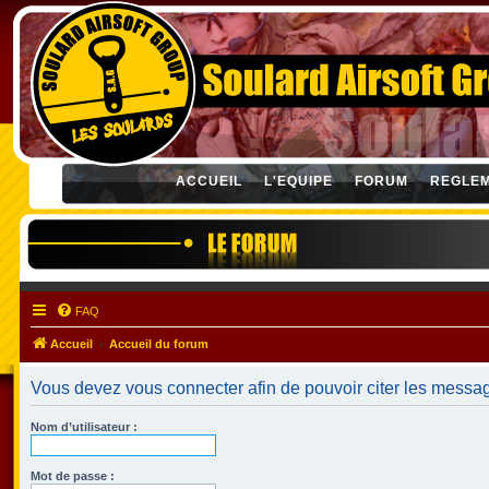
ACCUEIL
L'EQUIPE
FORUM
REGLE
FAQ
Accueil
Accueil du forum
Vous devez vous connecter afin de pouvoir citer les messa
Nom d’utilisateur :
Mot de passe :